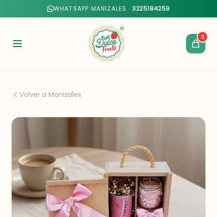
WHATSAPP MANIZALES ·
3225184259
0
Volver a Manizales