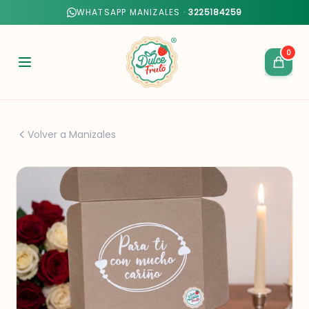
WHATSAPP MANIZALES ·
3225184259
0
Volver a Manizales