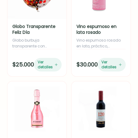
Globo Transparente
Vino espumoso en
Feliz Día
lata rosado
Globo burbuja
Vino espumoso rosado
transparente con
en lata, práctico,
mensaje “Feliz Día”,
refrescante y perfecto
decorado con confeti
para complementar
Ver
Ver
$25.000
$30.000
dorado, ideal para
cualquier detalle o
detalles
detalles
complementar cualquier
celebración.
regalo y hacer la
sorpresa más especial.