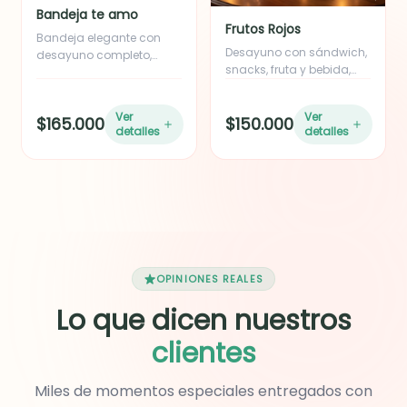
lechuga fresca y nuestra
Bandeja te amo
salsa de la casa, parfait,
Frutos Rojos
Bandeja elegante con
cubiertos de madera y
Desayuno con sándwich,
desayuno completo,
una tarjeta con mensaje
snacks, fruta y bebida,
frutas, snacks, bebida y
personalizado.
decorado con temática
detalles decorativos con
de corazón, mug y globo,
globo y mensaje
Ver
Ver
$165.000
$150.000
incluye tarjeta
personalizado.
detalles
detalles
personalizada.
OPINIONES REALES
Lo que dicen nuestros
clientes
Miles de momentos especiales entregados con