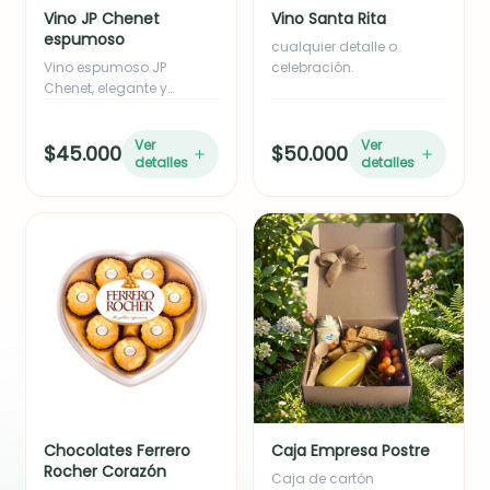
Vino JP Chenet
Vino Santa Rita
espumoso
cualquier detalle o
Vino espumoso JP
celebración.
Chenet, elegante y
burbujeante, ideal para
brindar y complementar
Ver
Ver
$45.000
$50.000
cualquier detalle o
detalles
detalles
celebración especial.
Chocolates Ferrero
Caja Empresa Postre
Rocher Corazón
Caja de cartón