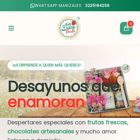
WHATSAPP MANIZALES ·
3225184259
0
¡SORPRENDE A QUIEN MÁS QUIERES!
Desayunos que
enamoran
Despertares especiales con
frutas frescas,
chocolates artesanales
y mucho amor.