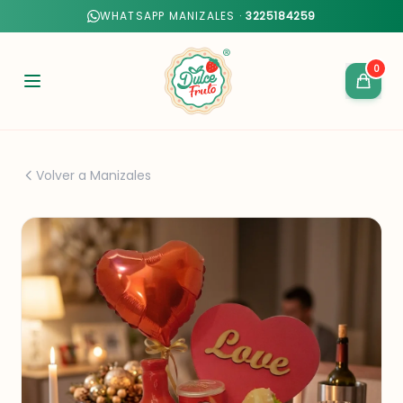
WHATSAPP MANIZALES ·
3225184259
0
Volver a Manizales