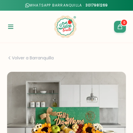
WHATSAPP BARRANQUILLA ·
3017981269
0
Volver a Barranquilla