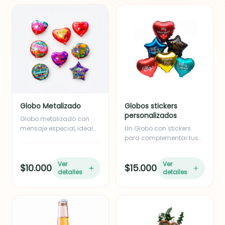
sorprender a alguien
especial.
Globo Metalizado
Globos stickers
personalizados
Globo metalizado con
mensaje especial, ideal
Un Globo con stickers
para complementar
para complementar tus
cualquier regalo y hacer
detalles...
la sorpresa aún más
Ver
Ver
$10.000
$15.000
memorable.
detalles
detalles