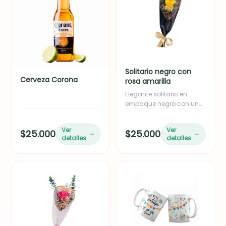
Solitario negro con
Cerveza Corona
rosa amarilla
Elegante solitario en
empaque negro con una
rosa amarilla,
acompañado de follaje
Ver
Ver
$25.000
$25.000
de eucalipto y yizo. Ideal
detalles
detalles
como adición o para
empresas en volumen.
Incluye moño en cinta de
tela.