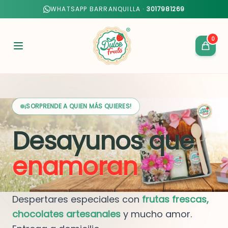
WHATSAPP BARRANQUILLA ·
3017981269
0
¡SORPRENDE A QUIEN MÁS QUIERES!
Desayunos que
enamoran
Despertares especiales con
frutas frescas,
chocolates artesanales
y mucho amor.