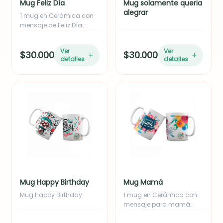
Mug Feliz Día
Mug solamente queria
alegrar
1 mug en Cerámica con
mensaje de Feliz Día
empacado en caja
Ver
Ver
$30.000
$30.000
detalles
detalles
Mug Happy Birthday
Mug Mamá
Mug Happy Birthday
1 mug en Cerámica con
mensaje para mamá
empacado en caja.