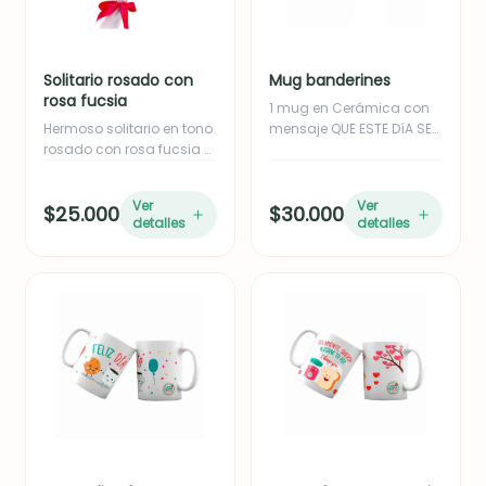
Solitario rosado con
Mug banderines
rosa fucsia
1 mug en Cerámica con
Hermoso solitario en tono
mensaje QUE ESTE DíA SEA
rosado con rosa fucsia o
empacado en caja.
rosada, acompañado de
follaje de eucalipto y yizo.
Ver
Ver
$25.000
$30.000
Ideal para empresas o
detalles
detalles
como complemento de
regalo. Incluye moño en
cinta de tela.