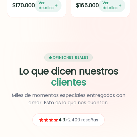
Ver
Ver
$170.000
$165.000
tendencia, ideal para
detalles
detalles
organizar y llevar lo
esencial en el día a día.
Incluye: copa de cristal,
botella de vino cabernet
sauvignon Santa rita o
Gato negro 187ml, mini
tabla de quesos (Jamón
pernil de cerdo, queso
Ibérico, salami o chorizo
OPINIONES REALES
español importado, Uvas
Lo que dicen nuestros
verdes o moradas según
disponibilidad y
clientes
chocolate importado).
Ideal para cumpleaños,
aniversarios,
Miles de momentos especiales entregados con
agradecimientos,
amor. Esto es lo que nos cuentan.
celebraciones
corporativas o
simplemente para
4.9
+2.400 reseñas
sorprender a alguien
especial.