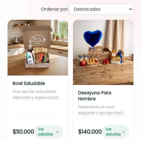
Ordenar por:
Bowl Saludable
Una opción saludable,
Desayuno Para
delicada y especial para
Hombre
sorprender. Caja en kraft
Presentado en una
con el mensaje “Para ti
elegante caja tipo baúl
con mucho cariño”,
con el mensaje: "Porque
decorada con cinta rafia,
los grandes hombres
moño y tarjeta
Ver
Ver
$110.000
$140.000
merecen grandes
personalizada. Incluye:
detalles
detalles
comienzos" Incluye:
Bowl de frutas frescas