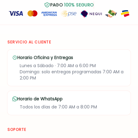
mini bouquet de flores
PAGO
100% SEGURO
Jugo Verde (Rama de
deshidratadas y una
apio, pepino, manzana
hermosa caja de fresas
verde, kiwie y manzana
decoradas con moño.
verde), parfait artesanal
Además, incorpora una
(mermelada, yogurt
tarjeta con mensaje
griego, granola y fruta),
personalizado para
queso pera y snack
SERVICIO AL CLIENTE
convertir cada detalle en
alcagüete. Incluye una
un recuerdo inolvidable.
tarjeta con mensaje
Horario Oficina y Entregas
personalizado.
Lunes a Sábado · 7:00 AM a 6:00 PM
Domingo: solo entregas programadas 7:00 AM a
2:00 PM
Horario de WhatsApp
Todos los días de 7:00 AM a 8:00 PM
SOPORTE