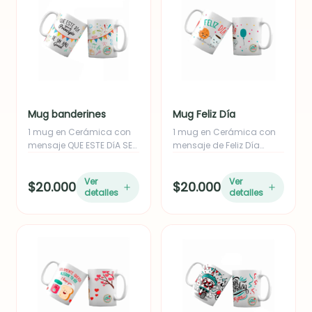
Mug banderines
Mug Feliz Día
1 mug en Cerámica con
1 mug en Cerámica con
mensaje QUE ESTE DíA SEA
mensaje de Feliz Día
empacado en caja.
empacado en caja
Ver
Ver
$20.000
$20.000
detalles
detalles