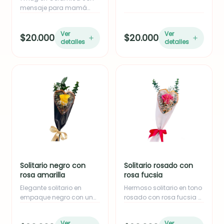
mensaje para mamá
empacado en caja.
Ver
Ver
$20.000
$20.000
detalles
detalles
Solitario negro con
Solitario rosado con
rosa amarilla
rosa fucsia
Elegante solitario en
Hermoso solitario en tono
empaque negro con una
rosado con rosa fucsia o
rosa amarilla,
rosada, acompañado de
acompañado de follaje
follaje de eucalipto y yizo.
Ver
Ver