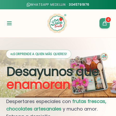
WHATSAPP MEDELLIN ·
3045791976
0
¡SORPRENDE A QUIEN MÁS QUIERES!
Desayunos que
enamoran
Despertares especiales con
frutas frescas,
chocolates artesanales
y mucho amor.