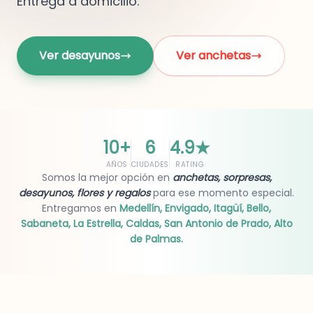
Entrega a domicilio.
Ver desayunos
Ver anchetas
10+
6
4.9
★
AÑOS
CIUDADES
RATING
Somos la mejor opción en
anchetas, sorpresas,
desayunos, flores y regalos
para ese momento especial.
Entregamos en
Medellín, Envigado, Itagüí, Bello,
Sabaneta, La Estrella, Caldas, San Antonio de Prado, Alto
de Palmas.