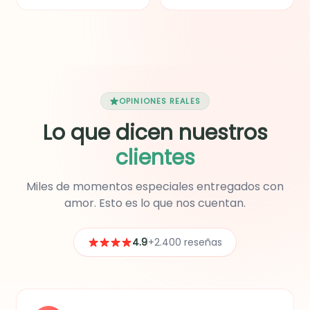
delicado bouquet de
Bon Yurt Alpina con
flores secas. Un detalle
Zucaritas, botella de jugo
elegante y lleno de amor
de naranja natural, fresas
para sorprender.
y uvas frescas, tarro
pequeño de maní con
uvas pasas y un paquete
de M&M. Además, incluye
un globo y un hermoso
OPINIONES REALES
mug con diseño de
Lo que dicen nuestros
Happy Birthday.
clientes
Miles de momentos especiales entregados con
amor. Esto es lo que nos cuentan.
4.9
+2.400 reseñas