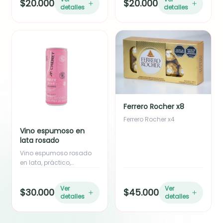
$20.000
$20.000
de eucalipto y yizo. Ideal
Ideal para empresas o
detalles
detalles
como adición o para
como complemento de
empresas en volumen.
regalo. Incluye moño en
Incluye moño en cinta de
cinta de tela.
tela.
Ferrero Rocher x8
Ferrero Rocher x4
Vino espumoso en
lata rosado
Vino espumoso rosado
en lata, práctico,
refrescante y perfecto
para complementar
Ver
Ver
$30.000
$45.000
cualquier detalle o
detalles
detalles
celebración.