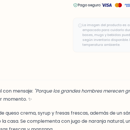
Pago seguro
La imagen del producto es a 
empacado para cuidarlo duran
bases, mugs y bebidas puede
según inventario disponible
temperatura ambiente.
úl con mensaje:
"Porque los grandes hombres merecen g
er momento. ✨
de queso crema, syrup y fresas frescas, además de un sá
de la casa. Se complementa con jugo de naranja natural, 
fresas frescas y manzana.