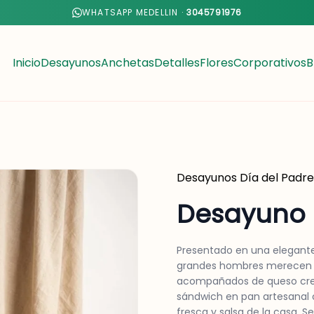
WHATSAPP MEDELLIN ·
3045791976
Inicio
Desayunos
Anchetas
Detalles
Flores
Corporativos
B
Desayunos
Día del Padre
Desayuno
Presentado en una elegante 
grandes hombres merecen gr
acompañados de queso crem
sándwich en pan artesanal 
fresca y salsa de la casa. 