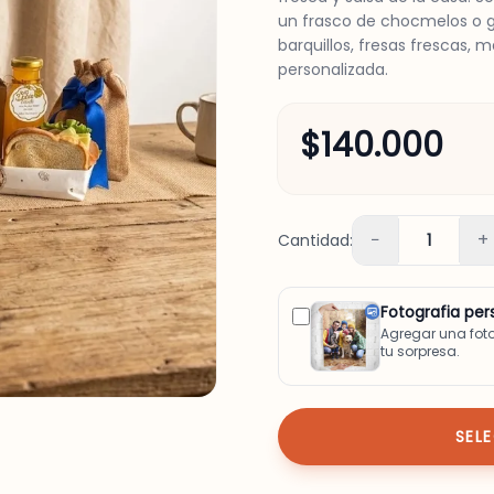
un frasco de chocmelos o g
barquillos, fresas frescas, 
personalizada.
$140.000
−
+
Cantidad:
1
Fotografia per
Agregar una fot
tu sorpresa.
SEL