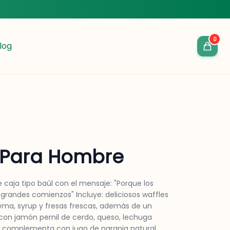
0
log
 Para Hombre
caja tipo baúl con el mensaje: "Porque los
andes comienzos" Incluye: deliciosos waffles
a, syrup y fresas frescas, además de un
con jamón pernil de cerdo, queso, lechuga
Se complementa con jugo de naranja natural,