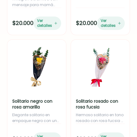
mensaje para mamá
empacado en caja.
Ver
Ver
$20.000
$20.000
detalles
detalles
Solitario negro con
Solitario rosado con
rosa amarilla
rosa fucsia
Elegante solitario en
Hermoso solitario en tono
empaque negro con una
rosado con rosa fucsia o
rosa amarilla,
rosada, acompañado de
acompañado de follaje
follaje de eucalipto y yizo.
Ver
Ver