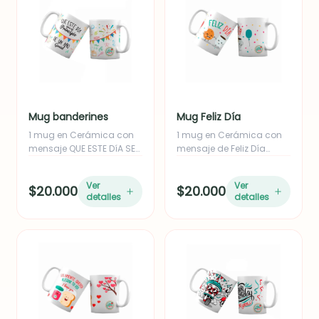
Mug banderines
Mug Feliz Día
1 mug en Cerámica con
1 mug en Cerámica con
mensaje QUE ESTE DíA SEA
mensaje de Feliz Día
empacado en caja.
empacado en caja
Ver
Ver
$20.000
$20.000
detalles
detalles