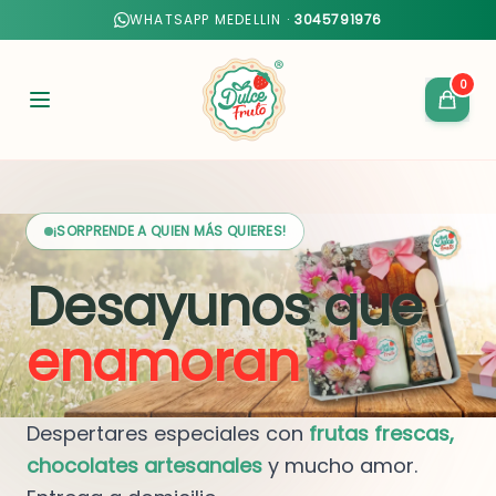
WHATSAPP MEDELLIN ·
3045791976
0
¡SORPRENDE A QUIEN MÁS QUIERES!
Desayunos que
enamoran
Despertares especiales con
frutas frescas,
chocolates artesanales
y mucho amor.