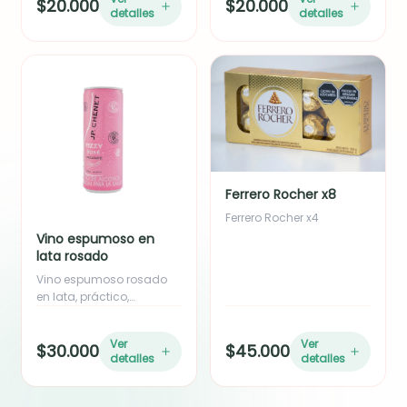
$20.000
$20.000
de eucalipto y yizo. Ideal
Ideal para empresas o
detalles
detalles
como adición o para
como complemento de
empresas en volumen.
regalo. Incluye moño en
Incluye moño en cinta de
cinta de tela.
tela.
Ferrero Rocher x8
Ferrero Rocher x4
Vino espumoso en
lata rosado
Vino espumoso rosado
en lata, práctico,
refrescante y perfecto
para complementar
Ver
Ver
$30.000
$45.000
cualquier detalle o
detalles
detalles
celebración.