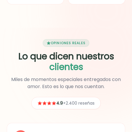
delicado bouquet de
Bon Yurt Alpina con
flores secas. Un detalle
Zucaritas, botella de jugo
elegante y lleno de amor
de naranja natural, fresas
para sorprender.
y uvas frescas, tarro
pequeño de maní con
uvas pasas y un paquete
de M&M. Además, incluye
un globo y un hermoso
OPINIONES REALES
mug con diseño de
Lo que dicen nuestros
Happy Birthday.
clientes
Miles de momentos especiales entregados con
amor. Esto es lo que nos cuentan.
4.9
+2.400 reseñas