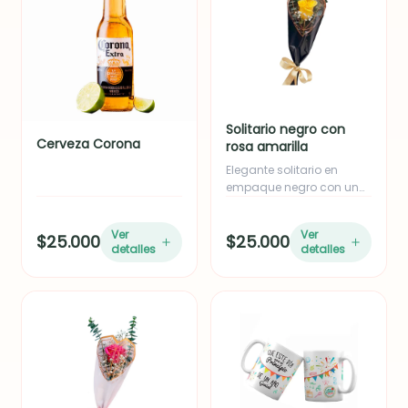
Solitario negro con
Cerveza Corona
rosa amarilla
Elegante solitario en
empaque negro con una
rosa amarilla,
acompañado de follaje
Ver
Ver
$25.000
$25.000
de eucalipto y yizo. Ideal
detalles
detalles
como adición o para
empresas en volumen.
Incluye moño en cinta de
tela.