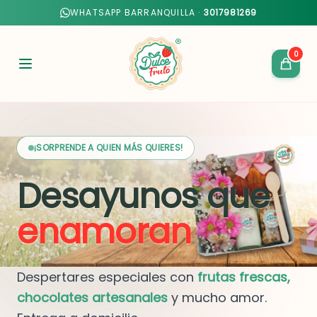
WHATSAPP BARRANQUILLA ·
3017981269
0
¡SORPRENDE A QUIEN MÁS QUIERES!
Desayunos que
enamoran
Despertares especiales con
frutas frescas,
chocolates artesanales
y mucho amor.