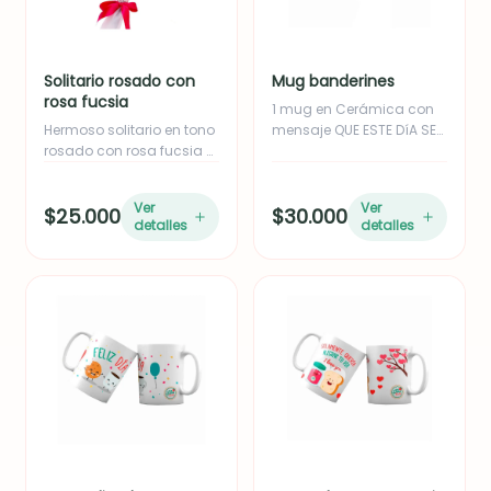
Solitario rosado con
Mug banderines
rosa fucsia
1 mug en Cerámica con
Hermoso solitario en tono
mensaje QUE ESTE DíA SEA
rosado con rosa fucsia o
empacado en caja.
rosada, acompañado de
follaje de eucalipto y yizo.
Ver
Ver
$25.000
$30.000
Ideal para empresas o
detalles
detalles
como complemento de
regalo. Incluye moño en
cinta de tela.