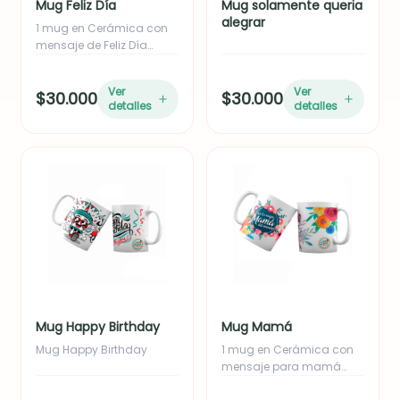
Mug Feliz Día
Mug solamente queria
alegrar
1 mug en Cerámica con
mensaje de Feliz Día
empacado en caja
Ver
Ver
$30.000
$30.000
detalles
detalles
Mug Happy Birthday
Mug Mamá
Mug Happy Birthday
1 mug en Cerámica con
mensaje para mamá
empacado en caja.