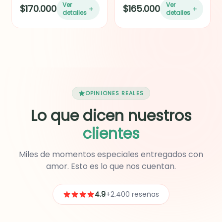
Ver
Ver
$170.000
$165.000
tendencia, ideal para
detalles
detalles
organizar y llevar lo
esencial en el día a día.
Incluye: copa de cristal,
botella de vino cabernet
sauvignon Santa rita o
Gato negro 187ml, mini
tabla de quesos (Jamón
pernil de cerdo, queso
Ibérico, salami o chorizo
OPINIONES REALES
español importado, Uvas
Lo que dicen nuestros
verdes o moradas según
disponibilidad y
clientes
chocolate importado).
Ideal para cumpleaños,
aniversarios,
Miles de momentos especiales entregados con
agradecimientos,
amor. Esto es lo que nos cuentan.
celebraciones
corporativas o
simplemente para
4.9
+2.400 reseñas
sorprender a alguien
especial.