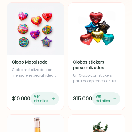
sorprender a alguien
especial.
Globo Metalizado
Globos stickers
personalizados
Globo metalizado con
mensaje especial, ideal
Un Globo con stickers
para complementar
para complementar tus
cualquier regalo y hacer
detalles...
la sorpresa aún más
Ver
Ver
$10.000
$15.000
memorable.
detalles
detalles