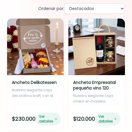
Ordenar por:
Ancheta Delikatessen
Ancheta Empresarial
pequeña vino 120
Nuestra elegante caja
decorativa kraft, con el
Nuestra elegante caja
mensaje "Para ti con
vinera en madera
mucho cariño", está
combina diseño y sabor
cuidadosamente
en una presentación
Ver
Ver
$230.000
$120.000
presentada para
impecable. En su interior
detalles
detalles
sorprender desde el
encontrarás una botella
primer instante. En su
de vino Santa Rita 120 de