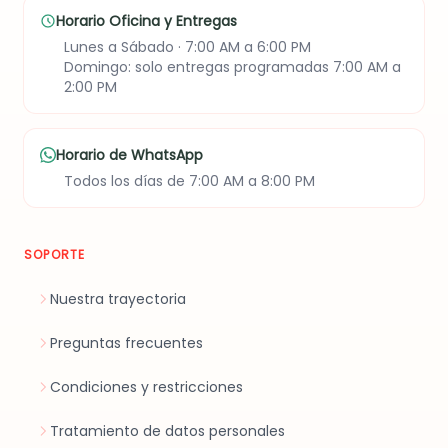
exquisitos chocolates
aniversarios,
Horario Oficina y Entregas
Ferrero Rocher y una
agradecimientos,
refrescante cerveza
celebraciones
Lunes a Sábado · 7:00 AM a 6:00 PM
Corona Extra. Un detalle
corporativas o
Domingo: solo entregas programadas 7:00 AM a
práctico, delicioso y lleno
simplemente para
2:00 PM
de cariño para celebrar a
sorprender a alguien
Papá en su día o en
especial.
cualquier ocasión
especial.
Horario de WhatsApp
Todos los días de 7:00 AM a 8:00 PM
SOPORTE
Nuestra trayectoria
Preguntas frecuentes
Condiciones y restricciones
Tratamiento de datos personales