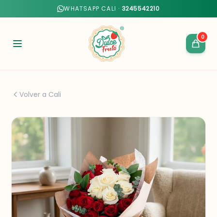
WHATSAPP CALI ·
3245542210
0
Volver a Cali