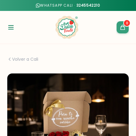
WHATSAPP CALI ·
3245542210
0
Volver a Cali