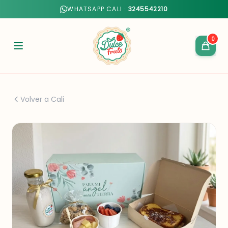
WHATSAPP CALI ·
3245542210
0
Volver a Cali