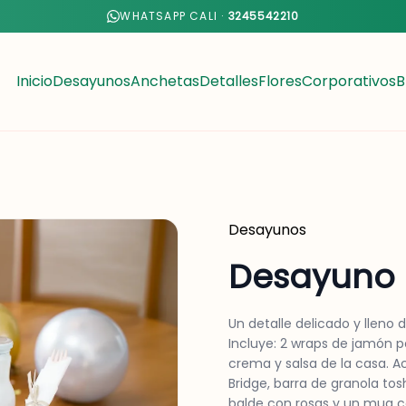
WHATSAPP CALI ·
3245542210
Inicio
Desayunos
Anchetas
Detalles
Flores
Corporativos
B
Desayunos
Desayuno 
Un detalle delicado y lleno 
Incluye: 2 wraps de jamón p
crema y salsa de la casa. A
Bridge, barra de granola to
balde con rosas y un mug c