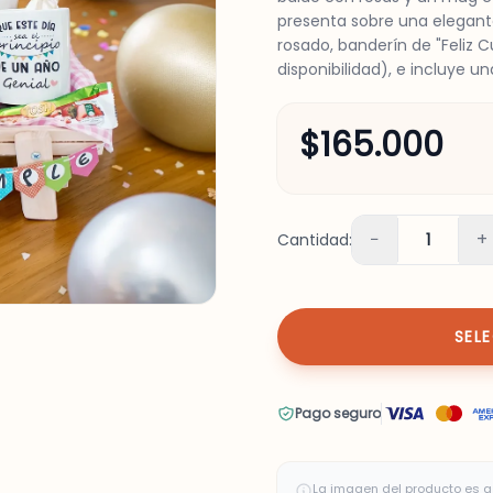
presenta sobre una elegan
rosado, banderín de "Feliz
disponibilidad), e incluye u
$165.000
−
+
Cantidad:
1
SEL
Pago seguro
La imagen del producto es a 