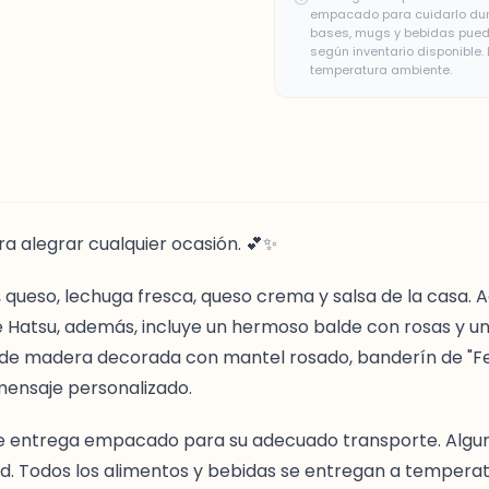
empacado para cuidarlo duran
bases, mugs y bebidas puede
según inventario disponible
temperatura ambiente.
ra alegrar cualquier ocasión. 💕✨
, queso, lechuga fresca, queso crema y salsa de la casa.
té Hatsu, además, incluye un hermoso balde con rosas y u
 de madera decorada con mantel rosado, banderín de "Fe
 mensaje personalizado.
o se entrega empacado para su adecuado transporte. Al
dad. Todos los alimentos y bebidas se entregan a tempera