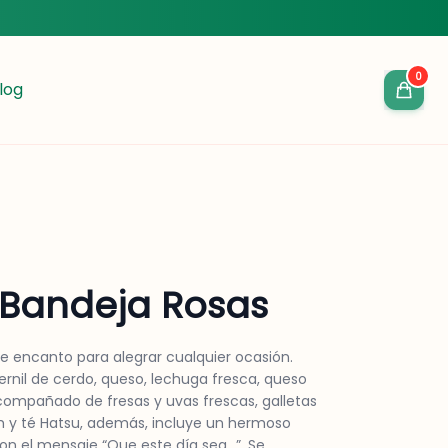
0
log
Bandeja Rosas
de encanto para alegrar cualquier ocasión.
ernil de cerdo, queso, lechuga fresca, queso
compañado de fresas y uvas frescas, galletas
sh y té Hatsu, además, incluye un hermoso
on el mensaje “Que este día sea…”. Se