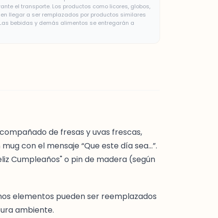
te el transporte. Los productos como licores, globos,
n llegar a ser remplazados por productos similares
. Las bebidas y demás alimentos se entregarán a
 Acompañado de fresas y uvas frescas,
n mug con el mensaje “Que este día sea…”.
liz Cumpleaños" o pin de madera (según
gunos elementos pueden ser reemplazados
tura ambiente.