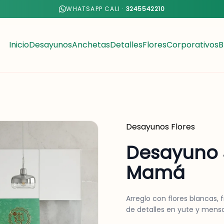
WHATSAPP CALI ·
3245542210
Inicio
Desayunos
Anchetas
Detalles
Flores
Corporativos
B
Desayunos
Flores
Desayuno 
Mamá
Arreglo con flores blancas,
de detalles en yute y mensa