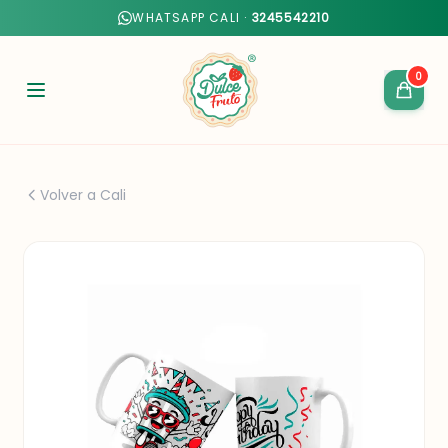
WHATSAPP CALI ·
3245542210
0
Volver a Cali