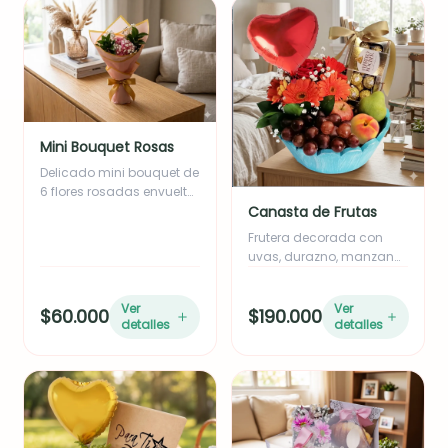
madurados, un corazón
de maní mix y Ferrero
Rocher x 4. La
presentación se realza
con 6 rosas rojas frescas,
un elegante moño en
color dorado o rojo
(según disponibilidad) y
Mini Bouquet Rosas
tarjeta con mensaje
Delicado mini bouquet de
personalizado.
6 flores rosadas envuelto
Canasta de Frutas
en papel coreano color
rosa con borde amarillo,
Frutera decorada con
acompañado de follaje
uvas, durazno, manzana,
verde, gypso y/o
ciruelas y pera.
eucalipto (cualquiera de
los dos) que aportan
Ver
Ver
$60.000
$190.000
detalles
detalles
frescura y sofisticación.
Ideal para regalar en
momentos especiales.
Importante: Este producto
debe solicitarse con un
mínimo de 24 horas de
antelación