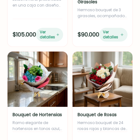
Girasoles
en una caja con diseño
Hermoso bouquet de 3
creado exclusivamente
girasoles, acompañado
para celebrar el Día de la
de eucalipto,
Mujer.
cuidadosamente
Ver
Ver
$105.000
$90.000
envuelto en elegante
detalles
detalles
papel coreano negro con
borde dorado y
decorado con una
delicada cinta de amor
que realza su
presentación. Incluye una
tarjeta con mensaje
personalizado.
Bouquet de Hortensias
Bouquet de Rosas
Ramo elegante de
Hermoso bouquet de 24
hortensias en tonos azul,
rosas rojas y blancas de
blanco y verde,
exportación,