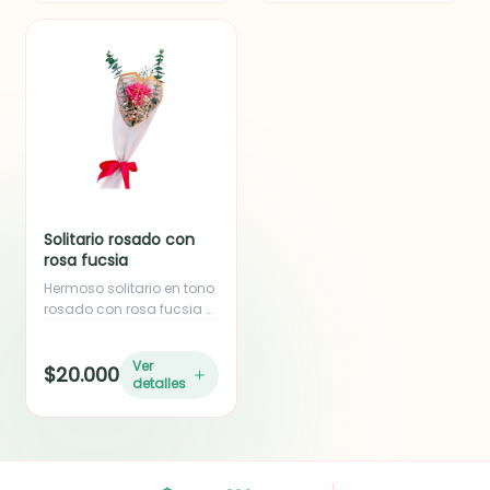
personalizado.
Incluye moño en cinta de
tela.
Solitario rosado con
rosa fucsia
Hermoso solitario en tono
rosado con rosa fucsia o
rosada, acompañado de
follaje de eucalipto y yizo.
Ver
$20.000
Ideal para empresas o
detalles
como complemento de
regalo. Incluye moño en
cinta de tela.