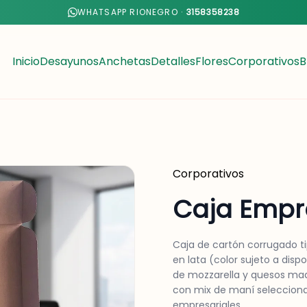
WHATSAPP RIONEGRO ·
3158358238
Inicio
Desayunos
Anchetas
Detalles
Flores
Corporativos
B
Corporativos
Caja Empr
Caja de cartón corrugado ti
en lata (color sujeto a disp
de mozzarella y quesos ma
con mix de maní seleccionad
empresariales.