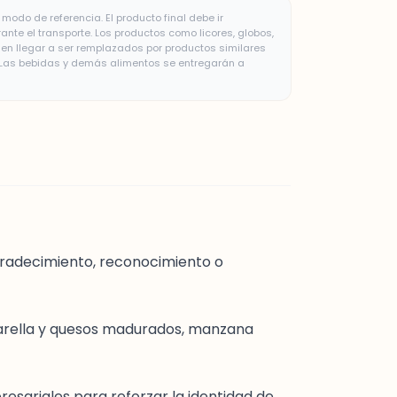
modo de referencia. El producto final debe ir
te el transporte. Los productos como licores, globos,
n llegar a ser remplazados por productos similares
. Las bebidas y demás alimentos se entregarán a
agradecimiento, reconocimiento o
ozzarella y quesos madurados, manzana
esariales para reforzar la identidad de