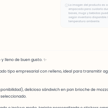
La imagen del producto es a 
empacado para cuidarlo duran
bases, mugs y bebidas puede
según inventario disponible
temperatura ambiente.
 y lleno de buen gusto. ✨
do tipo empresarial con relleno, ideal para transmitir 
 disponibilidad), delicioso sándwich en pan brioche de m
 seleccionado.
o e incluye moño, tarjeta personalizada o stickers empr