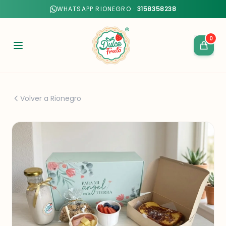
WHATSAPP RIONEGRO ·
3158358238
0
Volver a Rionegro