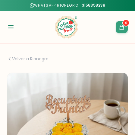
WHATSAPP RIONEGRO ·
3158358238
0
Volver a Rionegro