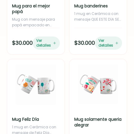
Mug para el mejor
Mug banderines
papá
1 mug en Cerámica con
Mug con mensaje para
mensaje QUE ESTE DíA SEA
papá empacado en
empacado en caja.
caja.
Ver
Ver
$30.000
$30.000
detalles
detalles
Mug Feliz Día
Mug solamente queria
alegrar
1 mug en Cerámica con
mensaje de Feliz Día