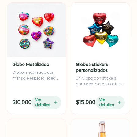
sorprender a alguien
especial.
Globo Metalizado
Globos stickers
personalizados
Globo metalizado con
mensaje especial, ideal
Un Globo con stickers
para complementar
para complementar tus
cualquier regalo y hacer
detalles...
la sorpresa aún más
Ver
Ver
$10.000
$15.000
memorable.
detalles
detalles