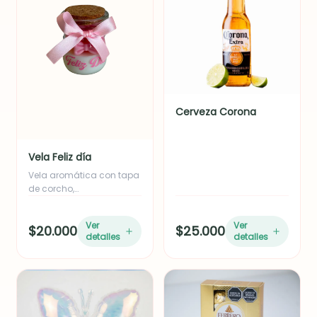
Cerveza Corona
Vela Feliz día
Vela aromática con tapa
de corcho,
delicadamente
decorada con moños
Ver
Ver
$20.000
$25.000
estilo coquette y un
detalles
detalles
hermoso mensaje de
"Feliz Día".