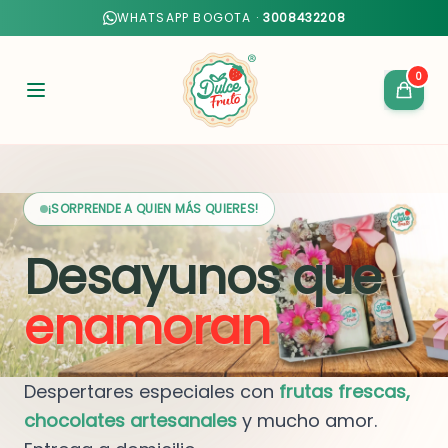
WHATSAPP BOGOTA ·
3008432208
0
¡SORPRENDE A QUIEN MÁS QUIERES!
Desayunos que
enamoran
Despertares especiales con
frutas frescas,
chocolates artesanales
y mucho amor.