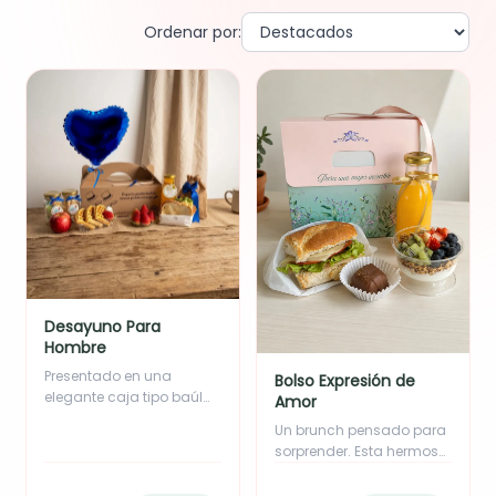
Ordenar por:
Desayuno Para
Hombre
Presentado en una
Bolso Expresión de
elegante caja tipo baúl
Amor
con el mensaje: "Porque
Un brunch pensado para
los grandes hombres
sorprender. Esta hermosa
merecen grandes
caja de diseño floral con
comienzos" Incluye:
el mensaje “Para una