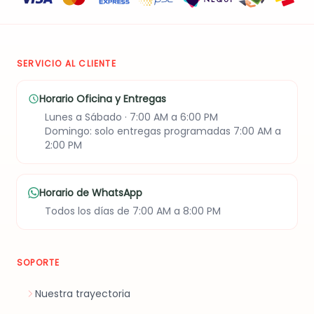
verde, kiwie y manzana
verde), parfait artesanal
(mermelada, yogurt
griego, granola y fruta),
queso pera y snack
SERVICIO AL CLIENTE
alcagüete. Incluye una
tarjeta con mensaje
Horario Oficina y Entregas
personalizado.
Lunes a Sábado · 7:00 AM a 6:00 PM
Domingo: solo entregas programadas 7:00 AM a
2:00 PM
Horario de WhatsApp
Todos los días de 7:00 AM a 8:00 PM
SOPORTE
Nuestra trayectoria