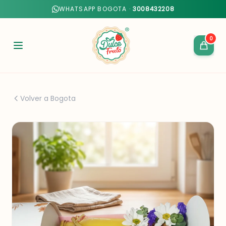
WHATSAPP BOGOTA ·
3008432208
0
Volver a Bogota