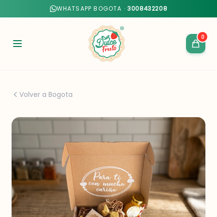
WHATSAPP BOGOTA ·
3008432208
0
Volver a Bogota