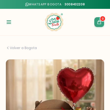
WHATSAPP BOGOTA ·
3008432208
0
Volver a Bogota