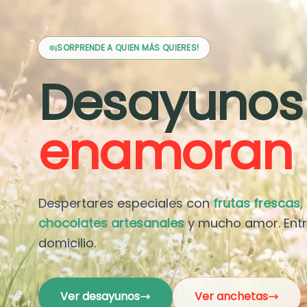
¡SORPRENDE A QUIEN MÁS QUIERES!
Desayunos
enamoran
Despertares especiales con
frutas frescas,
chocolates artesanales
y mucho amor. Ent
domicilio.
Ver desayunos
Ver anchetas