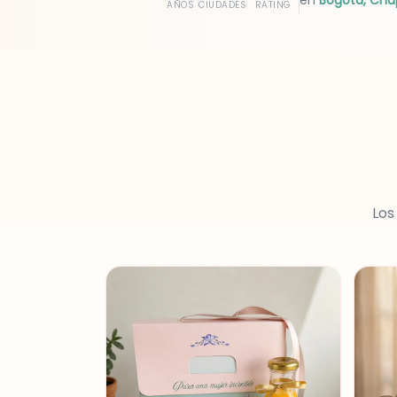
en
Bogota, Cha
AÑOS
CIUDADES
RATING
Los