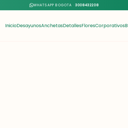
WHATSAPP BOGOTA ·
3008432208
Inicio
Desayunos
Anchetas
Detalles
Flores
Corporativos
B