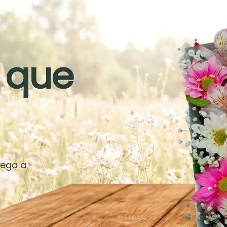
 que
rega a