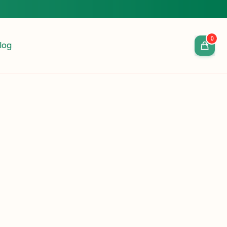
0
log