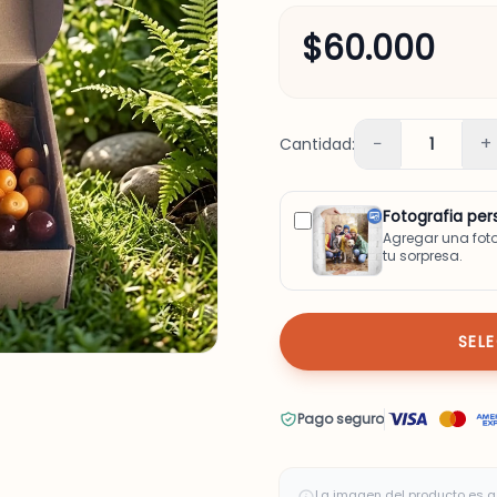
$60.000
−
+
Cantidad:
1
Fotografia per
Agregar una fot
tu sorpresa.
SEL
Pago seguro
La imagen del producto es a 