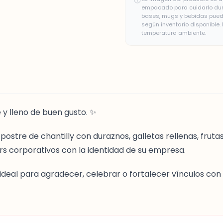
empacado para cuidarlo duran
bases, mugs y bebidas puede
según inventario disponible
temperatura ambiente.
 y lleno de buen gusto. ✨
o postre de chantilly con duraznos, galletas rellenas, frut
ers corporativos con la identidad de su empresa.
 ideal para agradecer, celebrar o fortalecer vínculos con