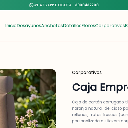
WHATSAPP BOGOTA ·
3008432208
Inicio
Desayunos
Anchetas
Detalles
Flores
Corporativos
B
Corporativos
Caja Empr
Caja de cartón corrugado ti
naranja natural, delicioso p
rellenas, frutas frescas (uc
personalizada o stickers co