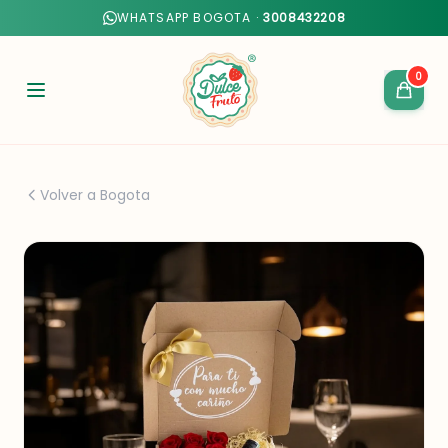
WHATSAPP BOGOTA ·
3008432208
0
Volver a Bogota