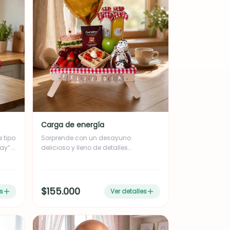
as,
or,
 y
Carga de energía
 tipo
Sorprende con un desayuno
ay”.
delicioso y lleno de detalles
especiales. Incluye: waffles con
queso crema, sándwich gourmet,
2
fresas, uvas, manzana verde, café
da,
instantáneo Juan Valdez y un
$155.000
es
Ver detalles
jugo
irresistible postre de Oreo con
ta
chantilly y chocolate. Acompañado
de jugo de naranja, leche o agua.
Presentado en una hermosa bandeja