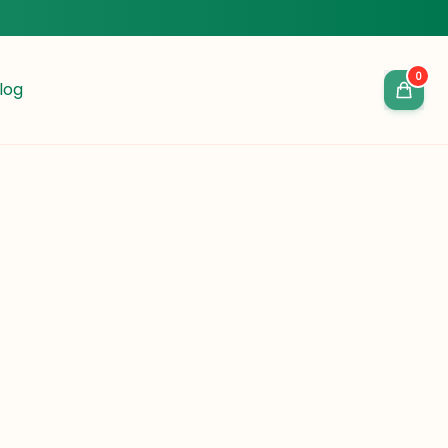
0
log