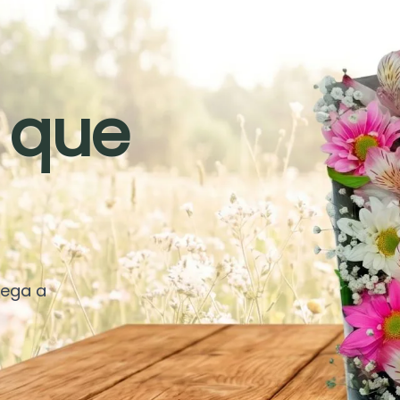
 que
rega a