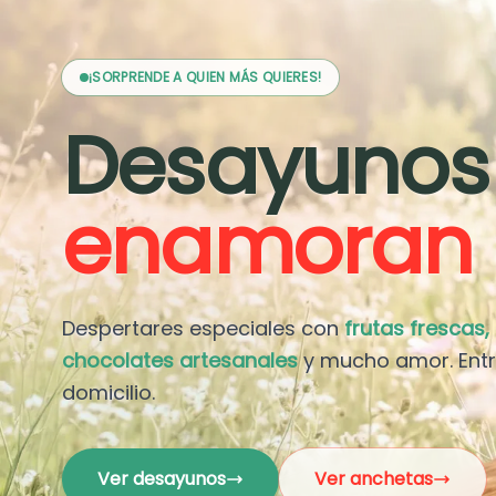
¡SORPRENDE A QUIEN MÁS QUIERES!
Desayunos
enamoran
Despertares especiales con
frutas frescas,
chocolates artesanales
y mucho amor. Ent
domicilio.
Ver desayunos
Ver anchetas