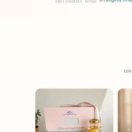
en
Bogota, Cha
AÑOS
CIUDADES
RATING
Los