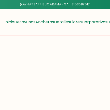
WHATSAPP BUCARAMANGA ·
3153687517
Inicio
Desayunos
Anchetas
Detalles
Flores
Corporativos
B