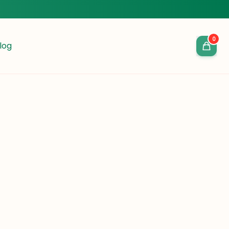
0
log