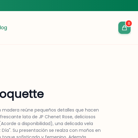
0
log
oquette
en madera reúne pequeños detalles que hacen
refrescante lata de JP Chenet Rose, deliciosos
(Acorde a disponibilidad), una delicada vela
z Día". Su presentación se realza con moños en
n toque sofisticado y femenino. Además,