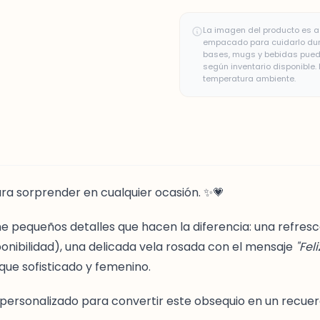
La imagen del producto es a 
empacado para cuidarlo duran
bases, mugs y bebidas puede
según inventario disponible
temperatura ambiente.
ara sorprender en cualquier ocasión. ✨💗
 pequeños detalles que hacen la diferencia: una refresca
ponibilidad), una delicada vela rosada con el mensaje
"Feli
ue sofisticado y femenino.
personalizado para convertir este obsequio en un recuer