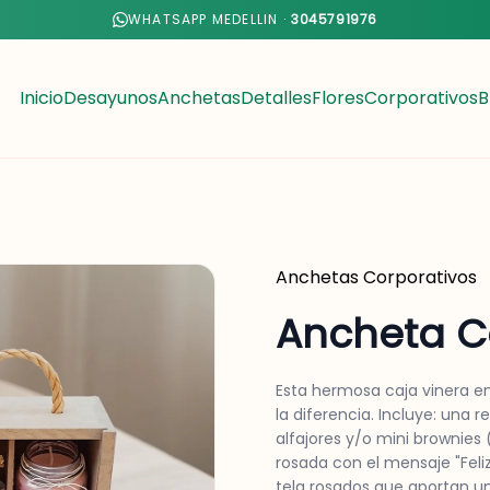
WHATSAPP MEDELLIN ·
3045791976
Inicio
Desayunos
Anchetas
Detalles
Flores
Corporativos
B
Anchetas
Corporativos
Ancheta C
Esta hermosa caja vinera 
la diferencia. Incluye: una 
alfajores y/o mini brownies 
rosada con el mensaje "Feli
tela rosados que aportan u