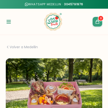
WHATSAPP MEDELLIN ·
3045791976
0
Volver a Medellin