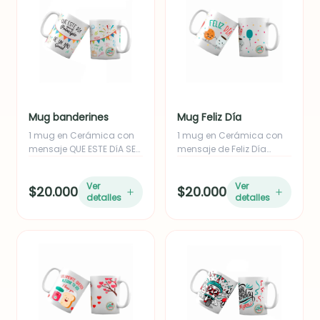
Mug banderines
Mug Feliz Día
1 mug en Cerámica con
1 mug en Cerámica con
mensaje QUE ESTE DíA SEA
mensaje de Feliz Día
empacado en caja.
empacado en caja
Ver
Ver
$20.000
$20.000
detalles
detalles