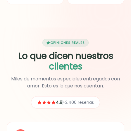
delicado bouquet de
Bon Yurt Alpina con
flores secas. Un detalle
Zucaritas, botella de jugo
elegante y lleno de amor
de naranja natural, fresas
para sorprender.
y uvas frescas, tarro
pequeño de maní con
uvas pasas y un paquete
de M&M. Además, incluye
un globo y un hermoso
OPINIONES REALES
mug con diseño de
Lo que dicen nuestros
Happy Birthday.
clientes
Miles de momentos especiales entregados con
amor. Esto es lo que nos cuentan.
4.9
+2.400 reseñas