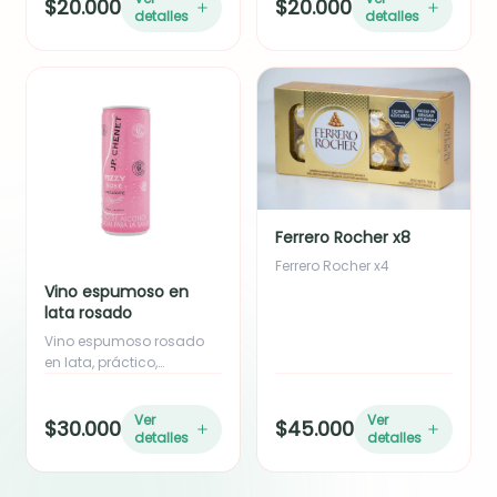
$20.000
$20.000
de eucalipto y yizo. Ideal
Ideal para empresas o
detalles
detalles
como adición o para
como complemento de
empresas en volumen.
regalo. Incluye moño en
Incluye moño en cinta de
cinta de tela.
tela.
Ferrero Rocher x8
Ferrero Rocher x4
Vino espumoso en
lata rosado
Vino espumoso rosado
en lata, práctico,
refrescante y perfecto
para complementar
Ver
Ver
$30.000
$45.000
cualquier detalle o
detalles
detalles
celebración.