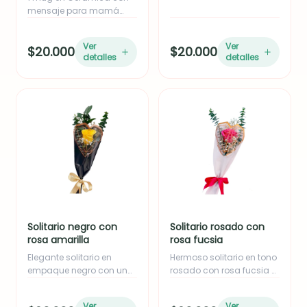
mensaje para mamá
empacado en caja.
Ver
Ver
$20.000
$20.000
detalles
detalles
Solitario negro con
Solitario rosado con
rosa amarilla
rosa fucsia
Elegante solitario en
Hermoso solitario en tono
empaque negro con una
rosado con rosa fucsia o
rosa amarilla,
rosada, acompañado de
acompañado de follaje
follaje de eucalipto y yizo.
Ver
Ver