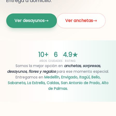
Entrega a domicilio.
Ver desayunos
Ver anchetas
10+
6
4.9
★
AÑOS
CIUDADES
RATING
Somos la mejor opción en
anchetas, sorpresas,
desayunos, flores y regalos
para ese momento especial.
Entregamos en
Medellín, Envigado, Itagüí, Bello,
Sabaneta, La Estrella, Caldas, San Antonio de Prado, Alto
de Palmas.