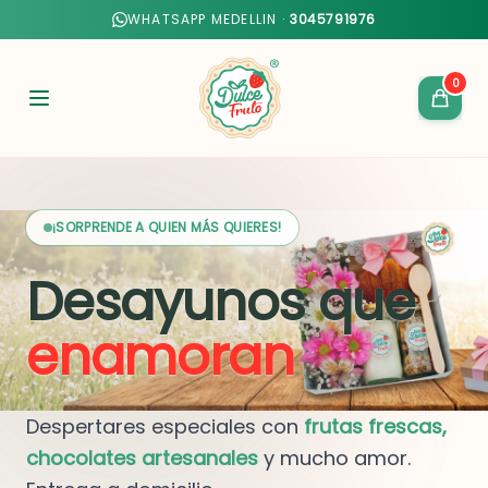
WHATSAPP MEDELLIN ·
3045791976
0
¡SORPRENDE A QUIEN MÁS QUIERES!
Desayunos que
enamoran
Despertares especiales con
frutas frescas,
chocolates artesanales
y mucho amor.